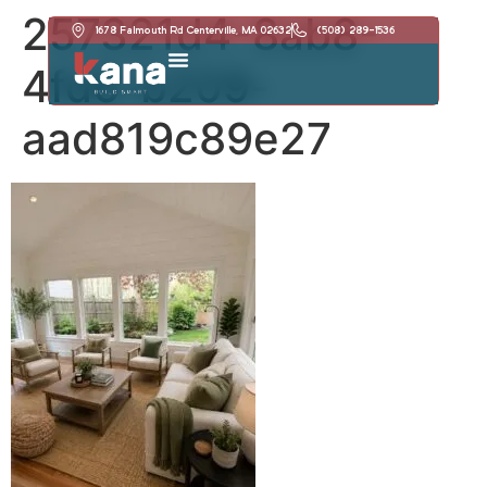
257321d4-8ab8-
1678 Falmouth Rd Centerville, MA 02632
(508) 289-1536
4fd6-b209-
aad819c89e27