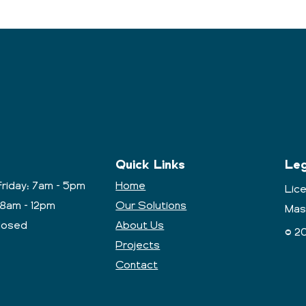
Quick Links
Leg
riday: 7am - 5pm
Home
Lic
 8am - 12pm
Our Solutions
Mas
losed
About Us
© 20
Projects
Contact