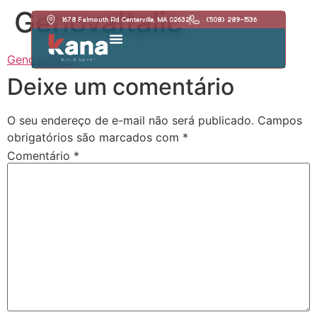
GenovaItalic
1678 Falmouth Rd Centerville, MA 02632
(508) 289-1536
GenovaItalic
Deixe um comentário
O seu endereço de e-mail não será publicado.
Campos
obrigatórios são marcados com
*
Comentário
*